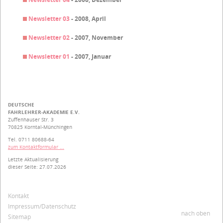
Newsletter 03
- 2008, April
Newsletter 02
- 2007, November
Newsletter 01
- 2007, Januar
DEUTSCHE
FAHRLEHRER-AKADEMIE E.V.
Zuffenhauser Str. 3
70825 Korntal-Münchingen
Tel. 0711 80688-64
zum Kontaktformular ...
Letzte Aktualisierung
dieser Seite: 27.07.2026
Navigation
Kontakt
überspringen
Impressum/Datenschutz
nach oben
Sitemap