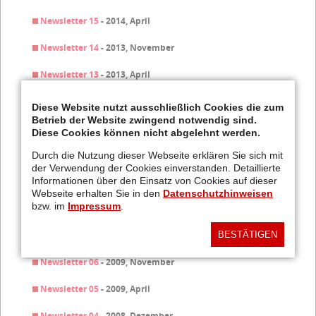
Newsletter 15
- 2014, April
Newsletter 14
- 2013, November
Newsletter 13
- 2013, April
Newsletter 12
- 2012, November
Diese Website nutzt ausschließlich Cookies die zum
Betrieb der Website zwingend notwendig sind.
Newsletter 11
- 2012, April
Diese Cookies können nicht abgelehnt werden.
Newsletter 10
- 2011, November
Durch die Nutzung dieser Webseite erklären Sie sich mit
der Verwendung der Cookies einverstanden. Detaillierte
Informationen über den Einsatz von Cookies auf dieser
Newsletter 09
- 2011, April
Webseite erhalten Sie in den
Datenschutzhinweisen
bzw. im
Impressum
.
Newsletter 08
- 2010, November
BESTÄTIGEN
Newsletter 07
- 2010, April
Newsletter 06
- 2009, November
Newsletter 05
- 2009, April
Newsletter 04
- 2008, Dezember