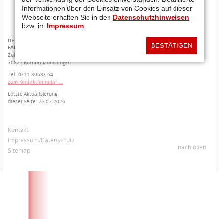
Informationen über den Einsatz von Cookies auf dieser
Webseite erhalten Sie in den
Datenschutzhinweisen
bzw. im
Impressum
.
DEUTSCHE
BESTÄTIGEN
FAHRLEHRER-AKADEMIE E.V.
Zuffenhauser Str. 3
70825 Korntal-Münchingen
Tel. 0711 80688-64
zum Kontaktformular ...
Letzte Aktualisierung
dieser Seite: 27.07.2026
Navigation
Kontakt
überspringen
Impressum/Datenschutz
nach oben
Sitemap