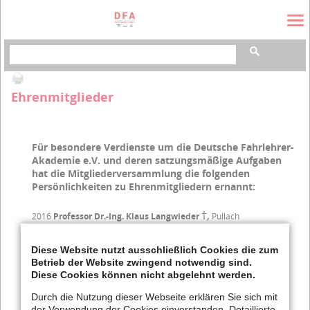
Suchbegriffe
Ehrenmitglieder
Für besondere Verdienste um die Deutsche Fahrlehrer-
Akademie e.V. und deren satzungsmäßige Aufgaben
hat die Mitgliederversammlung die folgenden
Persönlichkeiten zu Ehrenmitgliedern ernannt:
†,
2016
Professor Dr.-Ing. Klaus Langwieder
Pullach
2011
Dipl.-Psych. Ass. jur. Wolfgang Preußer
, Esslingen
Diese Website nutzt ausschließlich Cookies die zum
2008
Gebhard L. Heiler
, Korntal-Münchingen
Betrieb der Website zwingend notwendig sind.
Diese Cookies können nicht abgelehnt werden.
†,
2001
Professor Dipl.-Ing. Karlheinz Schaechterle
Ulm
Durch die Nutzung dieser Webseite erklären Sie sich mit
der Verwendung der Cookies einverstanden. Detaillierte