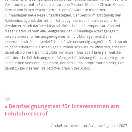
Verbrauchsvorteil in Spitzen bis zu zehn Prozent. Mit dem Climate Control
Sensor von Bosch erschließen sich den Entwicklern moderner
Klimaanlagen neue Regelungsstrategien. Der Sensor misst ständig den
Kohlendioxidgehalt der Luft im Fahrzeuginnenraum – eine erweiterte
Version ermittelt darüber hinaus Luftfeuchte und -temperatur. Anhand
dieser Daten werden alle Stellglieder der Klimaanlage exakt geregelt,
beispielsweise für ein ausgewogenes Umluft-Management. Dem
Innenraum wird stets soviel Frischluft wie notwendig zugeführt. Doch so oft
es geht, schaltet die Klimaanlage automatisch auf Umluftbetrieb, arbeitet
damit also ohne Frischluftzufuhr von außen. Das spart Energie, weil die
erforderliche Kühlleistung sinkt. Weniger Kühlleistung führt zu geringerer
Last für den Verbrennungsmotor, der den Klimakompressor antreibt, und
damit zu geringerem Treibstoffverbrauch des Autos.
Berufseignungstest für Interessenten am
Fahrlehrerberuf
Artikel aus Newsletter Ausgabe 1, Januar 2007