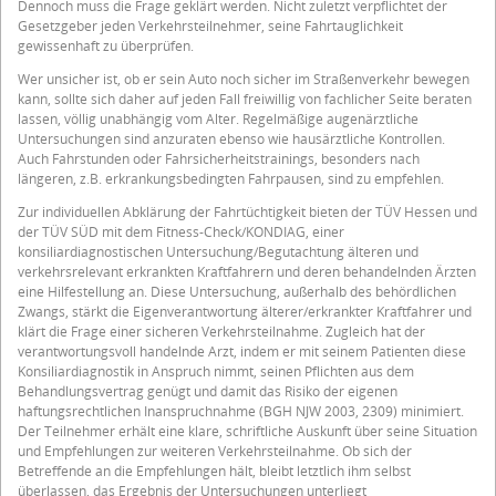
Dennoch muss die Frage geklärt werden. Nicht zuletzt verpflichtet der
Gesetzgeber jeden Verkehrsteilnehmer, seine Fahrtauglichkeit
gewissenhaft zu überprüfen.
Wer unsicher ist, ob er sein Auto noch sicher im Straßenverkehr bewegen
kann, sollte sich daher auf jeden Fall freiwillig von fachlicher Seite beraten
lassen, völlig unabhängig vom Alter. Regelmäßige augenärztliche
Untersuchungen sind anzuraten ebenso wie hausärztliche Kontrollen.
Auch Fahrstunden oder Fahrsicherheitstrainings, besonders nach
längeren, z.B. erkrankungsbedingten Fahrpausen, sind zu empfehlen.
Zur individuellen Abklärung der Fahrtüchtigkeit bieten der TÜV Hessen und
der TÜV SÜD mit dem Fitness-Check/KONDIAG, einer
konsiliardiagnostischen Untersuchung/Begutachtung älteren und
verkehrsrelevant erkrankten Kraftfahrern und deren behandelnden Ärzten
eine Hilfestellung an. Diese Untersuchung, außerhalb des behördlichen
Zwangs, stärkt die Eigenverantwortung älterer/erkrankter Kraftfahrer und
klärt die Frage einer sicheren Verkehrsteilnahme. Zugleich hat der
verantwortungsvoll handelnde Arzt, indem er mit seinem Patienten diese
Konsiliardiagnostik in Anspruch nimmt, seinen Pflichten aus dem
Behandlungsvertrag genügt und damit das Risiko der eigenen
haftungsrechtlichen Inanspruchnahme (BGH NJW 2003, 2309) minimiert.
Der Teilnehmer erhält eine klare, schriftliche Auskunft über seine Situation
und Empfehlungen zur weiteren Verkehrsteilnahme. Ob sich der
Betreffende an die Empfehlungen hält, bleibt letztlich ihm selbst
überlassen, das Ergebnis der Untersuchungen unterliegt