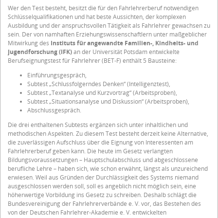
Wer den Test besteht, besitzt die für den Fahrlehrerberuf notwendigen
Schlüsselqualifikationen und hat beste Aussichten, der komplexen
Ausbildung und der anspruchsvollen Tätigkeit als Fahrlehrer gewachsen zu
sein. Der von namhaften Erziehungswissenschaftlern unter maßgeblicher
Mitwirkung des
Instituts für angewandte Familien-, Kindheits- und
Jugendforschung (IFK)
an der Universität Potsdam entwickelte
Berufseignungstest für Fahrlehrer (BET-F) enthält 5 Bausteine:
Einführungsgespräch,
Subtest „Schlussfolgerndes Denken“ (Intelligenztest),
Subtest „Textanalyse und Kurzvortrag“ (Arbeitsproben),
Subtest „Situationsanalyse und Diskussion“ (Arbeitsproben),
Abschlussgespräch.
Die drei enthaltenen Subtests ergänzen sich unter inhaltlichen und
methodischen Aspekten. Zu diesem Test besteht derzeit keine Alternative,
die zuverlässigen Aufschluss über die Eignung von Interessenten am
Fahrlehrerberuf geben kann. Die heute im Gesetz verlangten
Bildungsvoraussetzungen – Hauptschulabschluss und abgeschlossene
berufliche Lehre – haben sich, wie schon erwähnt, längst als unzureichend
erwiesen. Weil aus Gründen der Durchlässigkeit des Systems niemand
ausgeschlossen werden soll, soll es angeblich nicht möglich sein, eine
höherwertige Vorbildung ins Gesetz zu schreiben. Deshalb schlägt die
Bundesvereinigung der Fahrlehrerverbände e. V. vor, das Bestehen des
von der Deutschen Fahrlehrer-Akademie e. V. entwickelten