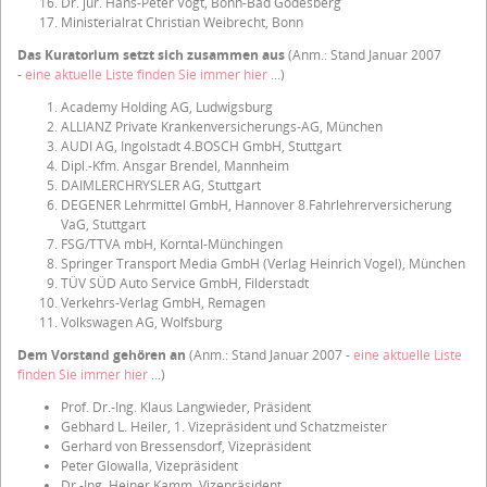
Dr. jur. Hans-Peter Vogt, Bonn-Bad Godesberg
Ministerialrat Christian Weibrecht, Bonn
Das Kuratorium setzt sich zusammen aus
(Anm.: Stand Januar 2007
-
eine aktuelle Liste finden Sie immer hier
...)
Academy Holding AG, Ludwigsburg
ALLIANZ Private Krankenversicherungs-AG, München
AUDI AG, Ingolstadt 4.BOSCH GmbH, Stuttgart
Dipl.-Kfm. Ansgar Brendel, Mannheim
DAIMLERCHRYSLER AG, Stuttgart
DEGENER Lehrmittel GmbH, Hannover 8.Fahrlehrerversicherung
VaG, Stuttgart
FSG/TTVA mbH, Korntal-Münchingen
Springer Transport Media GmbH (Verlag Heinrich Vogel), München
TÜV SÜD Auto Service GmbH, Filderstadt
Verkehrs-Verlag GmbH, Remagen
Volkswagen AG, Wolfsburg
Dem Vorstand gehören an
(Anm.: Stand Januar 2007 -
eine aktuelle Liste
finden Sie immer hier
...)
Prof. Dr.-Ing. Klaus Langwieder, Präsident
Gebhard L. Heiler, 1. Vizepräsident und Schatzmeister
Gerhard von Bressensdorf, Vizepräsident
Peter Glowalla, Vizepräsident
Dr.-Ing. Heiner Kamm, Vizepräsident