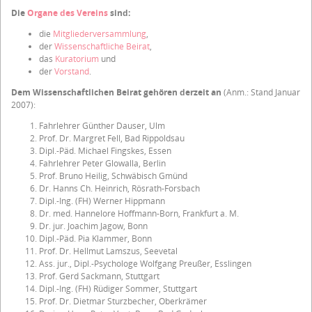
Die
Organe des Vereins
sind:
die
Mitgliederversammlung
,
der
Wissenschaftliche Beirat
,
das
Kuratorium
und
der
Vorstand
.
Dem Wissenschaftlichen Beirat gehören derzeit an
(Anm.: Stand Januar
2007):
Fahrlehrer Günther Dauser, Ulm
Prof. Dr. Margret Fell, Bad Rippoldsau
Dipl.-Päd. Michael Fingskes, Essen
Fahrlehrer Peter Glowalla, Berlin
Prof. Bruno Heilig, Schwäbisch Gmünd
Dr. Hanns Ch. Heinrich, Rösrath-Forsbach
Dipl.-Ing. (FH) Werner Hippmann
Dr. med. Hannelore Hoffmann-Born, Frankfurt a. M.
Dr. jur. Joachim Jagow, Bonn
Dipl.-Päd. Pia Klammer, Bonn
Prof. Dr. Hellmut Lamszus, Seevetal
Ass. jur., Dipl.-Psychologe Wolfgang Preußer, Esslingen
Prof. Gerd Sackmann, Stuttgart
Dipl.-Ing. (FH) Rüdiger Sommer, Stuttgart
Prof. Dr. Dietmar Sturzbecher, Oberkrämer