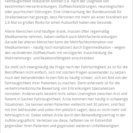
Fahrtauglichkeit reduzieren können z.B. nach der Diagnose von
bestimmten Herzerkrankungen, Stoffwechselstörungen, neurologischen
oder psychischen Störungen. Eine Untersuchung der Bundesanstalt für
Straßenwesen hat gezeigt, dass Personen mit mehr als einer Krankheit ein
2,6 Mal so großes Risiko für einen Autounfall haben wie Gesunde.
Ältere Menschen sind häufiger krank, müssen öfter regelmäßig
Medikamente nehmen, haben vielfach auch Mehrfacherkrankungen.
Gerade bei älteren Menschen kann die Mehrfachkombination von
Medikamenten – häufig noch kompliziert durch Eigenmedikation – wegen
des veränderten Stoffwechsels mit verzögerter Ausscheidung die
Wahrnehmungs- und Reaktionsfähigkeit einschränken.
Da stellt sich zwangsläufig die Frage nach der Fahrtüchtigkeit; es ist für die
Betroffenen nicht einfach, sich mit solchen Fragen auseinander zu setzen.
Auch den behandelnden Ärzten fällt es häufig schwer, sich ein Bild von der
Fahrtauglichkeit ihrer Patienten zu machen. Denn einerseits ist für die
verkehrsmedizinische Bewertung von Erkrankungen Spezialwissen
vonnöten. Andererseits besteht nicht selten Uneinigkeit zwischen Arzt und
Patient in Sachen Fahrtauglichkeit. Ärzte kommen hier häufig in schwierige
Situationen. Sie kennen einen Patienten vielleicht seit 30 Jahren, sind fast
mit ihm befreundet und sollen ihm plötzlich sagen, dass er nicht mehr voll
fahrtauglich ist. Dabei stehen Ärzte durch den Behandlungsvertrag in der
Aufklärungspflicht. Verletzen sie diese, hafteten sie im Extremfall
gegenüber ihren Patienten und gegenüber weiteren Unfallbeteiligten.