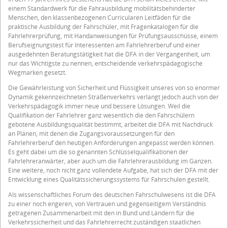
einem Standardwerk für die Fahrausbildung mobilitätsbehinderter
Menschen, den klassenbezogenen Curricularen Leitfäden für die
praktische Ausbildung der Fahrschüler, mit Fragenkatalogen für die
Fahrlehrerprüfung, mit Handanweisungen für Prüfungsausschüsse, einem
Berufseignungstest für Interessenten am Fahrlehrerberuf und einer
ausgedehnten Beratungstätigkeit hat die DFA in der Vergangenheit, um
nur das Wichtigste zu nennen, entscheidende verkehrspädagogische
Wegmarken gesetzt.
Die Gewährleistung von Sicherheit und Flüssigkeit unseres von so enormer
Dynamik gekennzeichneten Straßenverkehrs verlangt jedoch auch von der
Verkehrspädagogik immer neue und bessere Lösungen. Weil die
Qualifikation der Fahrlehrer ganz wesentlich die den Fahrschülern
gebotene Ausbildungsqualität bestimmt, arbeitet die DFA mit Nachdruck
an Plänen, mit denen die Zugangsvoraussetzungen für den
Fahrlehrerberuf den heutigen Anforderungen angepasst werden können.
Es geht dabei um die so genannten Schlüsselqualifikationen der
Fahrlehreranwärter, aber auch um die Fahrlehrerausbildung im Ganzen.
Eine weitere, noch nicht ganz vollendete Aufgabe, hat sich der DFA mit der
Entwicklung eines Qualitätssicherungssystems für Fahrschulen gestellt.
Als wissenschaftliches Forum des deutschen Fahrschulwesens ist die DFA
zu einer noch engeren, von Vertrauen und gegenseitigem Verständnis
getragenen Zusammenarbeit mit den in Bund und Ländern für die
Verkehrssicherheit und das Fahrlehrerrecht zuständigen staatlichen