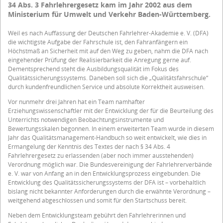
34 Abs. 3 Fahrlehrergesetz kam im Jahr 2002 aus dem
Ministerium für Umwelt und Verkehr Baden-Württemberg.
Weil es nach Auffassung der Deutschen Fahrlehrer-Akademie e. V. (DFA)
die wichtigste Aufgabe der Fahrschule ist, den Fahranfängern ein
Höchstmaß an Sicherheit mit auf den Weg zu geben, nahm die DFA nach
eingehender Prüfung der Realisierbarkeit die Anregung gerne auf.
Dementsprechend steht die Ausbildungsqualität im Fokus des
Qualitätssicherungssystems. Daneben soll sich die „Qualitätsfahrschule“
durch kundenfreundlichen Service und absolute Korrektheit ausweisen.
Vor nunmehr drei Jahren hat ein Team namhafter
Erziehungswissenschaftler mit der Entwicklung der für die Beurteilung des
Unterrichts notwendigen Beobachtungsinstrumente und
Bewertungsskalen begonnen. In einem erweiterten Team wurde in diesem
Jahr das Qualitätsmanagement-Handbuch so weit entwickelt, wie dies in
Ermangelung der Kenntnis des Textes der nach § 34 Abs. 4
Fahrlehrergesetz zu erlassenden (aber noch immer ausstehenden)
Verordnung möglich war. Die Bundesvereinigung der Fahrlehrerverbände
e. V. war von Anfang an in den Entwicklungsprozess eingebunden. Die
Entwicklung des Qualitätssicherungssystems der DFA ist – vorbehaltlich
bislang nicht bekannter Anforderungen durch die erwähnte Verordnung –
weitgehend abgeschlossen und somit für den Startschuss bereit.
Neben dem Entwicklungsteam gebührt den Fahrlehrerinnen und