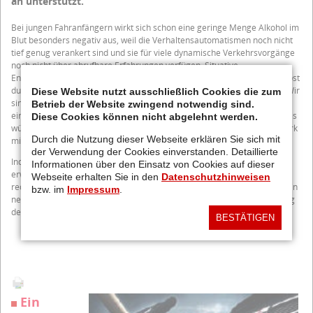
an unterstützt.
Bei jungen Fahranfängern wirkt sich schon eine geringe Menge Alkohol im
Blut besonders negativ aus, weil die Verhaltensautomatismen noch nicht
tief genug verankert sind und sie für viele dynamische Verkehrsvorgänge
noch nicht über abrufbare Erfahrungen verfügen. Situative
Entscheidungen verlangen aber sofortige, bewusste Reaktionen, die selbst
durch geringe alkoholische Beeinflussung empfindlich gestört werden. Wir
Diese Website nutzt ausschließlich Cookies die zum
sind überzeugt, dass das Verbot bei den 18- bis 22-jährigen Fahrern zu
Betrieb der Website zwingend notwendig sind.
einer deutlichen Minderung der Unfallbelastung beitragen kann; überdies
Diese Cookies können nicht abgelehnt werden.
würde es den Gruppendruck, ebenfalls zum Glas greifen zu müssen, stark
Durch die Nutzung dieser Webseite erklären Sie sich mit
mindern.
der Verwendung der Cookies einverstanden. Detaillierte
Indes, das Null-Promille-Gesetz lässt noch immer auf sich warten. Wir
Informationen über den Einsatz von Cookies auf dieser
erwarten, dass nach dem Fehlstart vor einigen Monaten, der wegen
Webseite erhalten Sie in den
Datenschutzhinweisen
rechtlicher Ungereimtheiten vom Bundesrat gestoppt wurde, nun bald ein
bzw. im
Impressum
.
neuer Vorschlag auf den Tisch kommt, der auch einen wirksamen Vollzug
des neuen Gesetzes sicherzustellen vermag.
BESTÄTIGEN
Ein