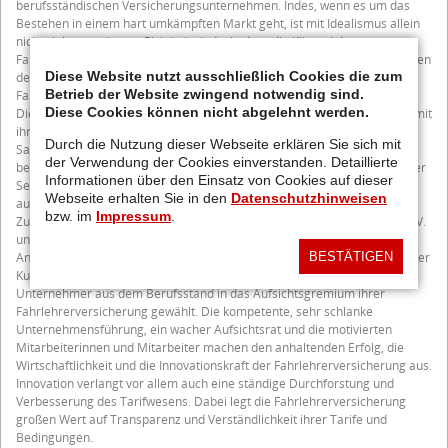
berufsständischen Versicherungsunternehmen. Indes, wenn es um das
Bestehen in einem hart umkämpften Markt geht, ist mit Idealismus allein
nicht viel zu gewinnen. Richtig ist jedoch, dass die Klientel der
Fahrlehrerversicherung nicht so leicht den meist kurzlebigen Schnäppchen
Diese Website nutzt ausschließlich Cookies die zum
der großen Konkurrenz aufsitzt. Die Treue der Versicherten zur
Betrieb der Website zwingend notwendig sind.
Fahrlehrerversicherung nährt sich aus der Solidität des Unternehmens:
Diese Cookies können nicht abgelehnt werden.
Die Kunden schätzen vor allem den sorgsamen, ja sparsamen Umgang mit
ihren Prämien. Hinzu kommt die im Unternehmen herrschende
Durch die Nutzung dieser Webseite erklären Sie sich mit
Sachkunde, die sich durch ein ausgeprägtes Verständnis für die
der Verwendung der Cookies einverstanden. Detaillierte
besonderen Belange und Risiken der Fahrlehrer auszeichnet. Individueller
Informationen über den Einsatz von Cookies auf dieser
Service, der namentlich auch im Schadenfall zählt, runden das Bild
Webseite erhalten Sie in den
Datenschutzhinweisen
aufmerksamer Kundenpflege ab. Ein weiterer Pluspunkt ist die enge
bzw. im
Impressum
.
Zusammenarbeit mit der Bundesvereinigung der Fahrlehrerverbände e.V.
und ihren Landesverbänden. Von dort kommen immer wieder wichtige
Anregungen für maßgerechten und zeitgemäßen Versicherungsschutz der
BESTÄTIGEN
Kunden. Seit Gründung haben die Mitglieder ausschließlich erfahrene
Unternehmer aus dem Berufsstand in das Aufsichtsgremium ihrer
Fahrlehrerversicherung gewählt. Die kompetente, sehr schlanke
Unternehmensführung, ein wacher Aufsichtsrat und die motivierten
Mitarbeiterinnen und Mitarbeiter machen den anhaltenden Erfolg, die
Wirtschaftlichkeit und die Innovationskraft der Fahrlehrerversicherung aus.
Innovation verlangt vor allem auch eine ständige Durchforstung und
Verbesserung des Tarifwesens. Dabei legt die Fahrlehrerversicherung
großen Wert auf Transparenz und Verständlichkeit ihrer Tarife und
Bedingungen.