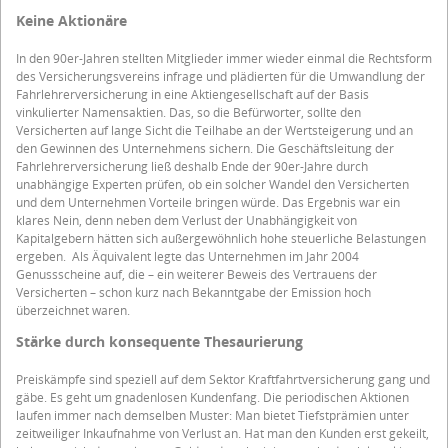
Keine Aktionäre
In den 90er-Jahren stellten Mitglieder immer wieder einmal die Rechtsform
des Versicherungsvereins infrage und plädierten für die Umwandlung der
Fahrlehrerversicherung in eine Aktiengesellschaft auf der Basis
vinkulierter Namensaktien. Das, so die Befürworter, sollte den
Versicherten auf lange Sicht die Teilhabe an der Wertsteigerung und an
den Gewinnen des Unternehmens sichern. Die Geschäftsleitung der
Fahrlehrerversicherung ließ deshalb Ende der 90er-Jahre durch
unabhängige Experten prüfen, ob ein solcher Wandel den Versicherten
und dem Unternehmen Vorteile bringen würde. Das Ergebnis war ein
klares Nein, denn neben dem Verlust der Unabhängigkeit von
Kapitalgebern hätten sich außergewöhnlich hohe steuerliche Belastungen
ergeben. Als Äquivalent legte das Unternehmen im Jahr 2004
Genussscheine auf, die – ein weiterer Beweis des Vertrauens der
Versicherten – schon kurz nach Bekanntgabe der Emission hoch
überzeichnet waren.
Stärke durch konsequente Thesaurierung
Preiskämpfe sind speziell auf dem Sektor Kraftfahrtversicherung gang und
gäbe. Es geht um gnadenlosen Kundenfang. Die periodischen Aktionen
laufen immer nach demselben Muster: Man bietet Tiefstprämien unter
zeitweiliger Inkaufnahme von Verlust an. Hat man den Kunden erst gekeilt,