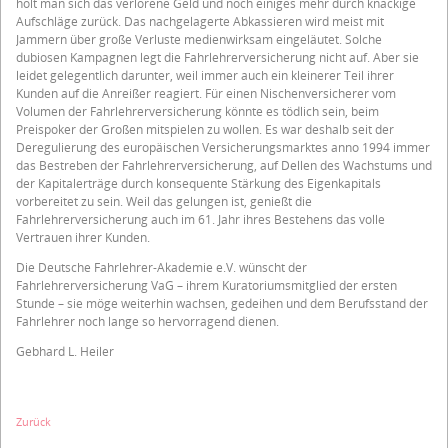
holt man sich das verlorene Geld und noch einiges mehr durch knackige
Aufschläge zurück. Das nachgelagerte Abkassieren wird meist mit
Jammern über große Verluste medienwirksam eingeläutet. Solche
dubiosen Kampagnen legt die Fahrlehrerversicherung nicht auf. Aber sie
leidet gelegentlich darunter, weil immer auch ein kleinerer Teil ihrer
Kunden auf die Anreißer reagiert. Für einen Nischenversicherer vom
Volumen der Fahrlehrerversicherung könnte es tödlich sein, beim
Preispoker der Großen mitspielen zu wollen. Es war deshalb seit der
Deregulierung des europäischen Versicherungsmarktes anno 1994 immer
das Bestreben der Fahrlehrerversicherung, auf Dellen des Wachstums und
der Kapitalerträge durch konsequente Stärkung des Eigenkapitals
vorbereitet zu sein. Weil das gelungen ist, genießt die
Fahrlehrerversicherung auch im 61. Jahr ihres Bestehens das volle
Vertrauen ihrer Kunden.
Die Deutsche Fahrlehrer-Akademie e.V. wünscht der
Fahrlehrerversicherung VaG – ihrem Kuratoriumsmitglied der ersten
Stunde – sie möge weiterhin wachsen, gedeihen und dem Berufsstand der
Fahrlehrer noch lange so hervorragend dienen.
Gebhard L. Heiler
Zurück