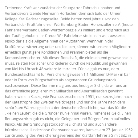
Treibende Kraft war zunächst der Stuttgarter Fahrschulinhaber und
Verbandsvorsitzende Hermann Horlacher, dem sich bald der Ulmer
Kollege Karl Rederer zugesellte. Beide hatten zwei Jahre zuvor den
Verband der Kraftfahrlehrer Württemberg-Baden-Hohenzollern e.V. (heute
Fahrlehrerverband Baden-Württemberg e.V.) initiiert und erfolgreich aus
der Taufe gehoben. Ihr Credo: Wir Fahrlehrer stellen ein weit besseres
Risiko dar als die Allgemeinheit der Autofahrer. Wenn wir in der
Kraftfahrtversicherung unter uns bleiben, können wir unseren Mitgliedern
erheblich günstigere Konditionen und Prämien bieten als die
Kompositversicherer. Mit dieser Botschaft, die einleuchtend gewesen sein
muss, reisten Horlacher und Rederer durch die Republik und gewannen
von Kiel bis Lörrach 48 weitere Mitstreiter. Für sie galt es nun, dem
Bundesaufsichtsamt für Versicherungswesen 1,1 Millionen D-Mark in bar
oder in Form von Bürgschaften als sogenannten Gründungsstock
nachzuweisen. Diese Summe mag uns aus heutiger Sicht, da wir uns an
das öffentliche Jonglieren mit Milliarden und Abermilliarden gewöhnt
haben, wie ein Klacks, wie Peanuts erscheinen. 1951, nur sechs Jahre nach
der Katastrophe des Zweiten Weltkrieges und nur drei Jahre nach dem
schärfsten Währungsschnitt der deutschen Geschichte, war das für die
„kleinen Leute“, die die Gründer nun einmal waren, immenses Geld. Einen
Rettungsschirm gab es nicht, die Geldgeber und Bürgen fuhren auf volles
Risiko. Als der Gründungsstock schließlich stand und auch andere
bürokratische Hindernisse überwunden waren, kam es am 27. Januar 1952
zur Gründung des Versicherungsvereins der Kraftfahrlehrer aG mit Sitz in