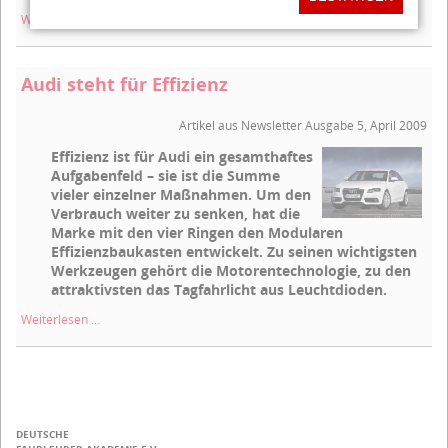
Fahrschulen
Weiterlesen …
im
Wettbewerb:
Betrachtungen
Audi steht für Effizienz
über
Qualität
Artikel aus Newsletter Ausgabe 5, April 2009
und
Ausbildungspreise
Effizienz ist für Audi ein gesamthaftes
Aufgabenfeld – sie ist die Summe
vieler einzelner Maßnahmen. Um den
Verbrauch weiter zu senken, hat die
Marke mit den vier Ringen den Modularen
Effizienzbaukasten entwickelt. Zu seinen wichtigsten
Werkzeugen gehört die Motorentechnologie, zu den
attraktivsten das Tagfahrlicht aus Leuchtdioden.
Audi
Weiterlesen …
steht
für
Effizienz
DEUTSCHE