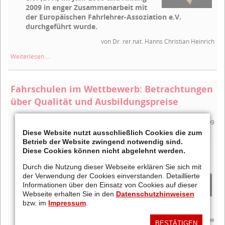
2009 in enger Zusammenarbeit mit
der Europäischen Fahrlehrer-Assoziation e.V.
durchgeführt wurde.
von Dr. rer.nat. Hanns Christian Heinrich
Anforderungen
Weiterlesen …
an
Fahrlehrer
in
Fahrschulen im Wettbewerb: Betrachtungen
Europa:
über Qualität und Ausbildungspreise
Besonderes
Merkmal
-
Artikel aus Newsletter Ausgabe 5, April 2009
Uneinheitlichkeit
Diese Website nutzt ausschließlich Cookies die zum
Übersteigt das Angebot die
Betrieb der Website zwingend notwendig sind.
Nachfrage, wächst bei Unternehmern
Diese Cookies können nicht abgelehnt werden.
die Sorge, Marktanteile an die billigere
Konkurrenz zu verlieren. Man zieht
Durch die Nutzung dieser Webseite erklären Sie sich mit
nach, um am Markt zu bleiben. So
der Verwendung der Cookies einverstanden. Detaillierte
Informationen über den Einsatz von Cookies auf dieser
geraten Preise und Ertrag oftmals in
Webseite erhalten Sie in den
Datenschutzhinweisen
eine verhängnisvolle Abwärtsspirale,
bzw. im
Impressum
.
an deren Ende die Insolvenz steht.
von Peter Tschöpe
BESTÄTIGEN