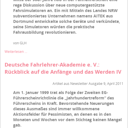
rege Diskussion über neue computergestützte
und
das
Fahrsimulatoren an. Ein mit Mitteln des Landes NRW
Werden
subventioniertes Unternehmen namens AITEK aus
II
Dortmund entwickelte solche Geräte und verkündete,
seine Simulatoren würden die praktische
Fahrausbildung revolutionieren.
von GLH
Deutsche
Weiterlesen …
Fahrlehrer-
Akademie
Deutsche Fahrlehrer-Akademie e. V.:
e.
Rückblick auf die Anfänge und das Werden IV
V.:
Rückblick
auf
Artikel aus Newsletter Ausgabe 9, April 2011
die
Am 1. Januar 1999 trat als Folge der Zweiten EG-
Anfänge
Führerscheinrichtlinie die „Jahrhundertreform“ des
und
das
Führerscheins in Kraft. Bevorstehende Neuerungen
Werden
dieses Ausmaßes sind immer willkommene
III
Aktionsfelder für Pessimisten, an denen es in den
Monaten und Wochen vor dem Stichtag keinen Mangel
gab.