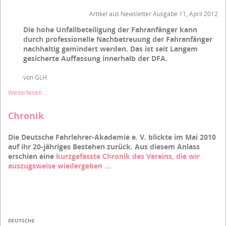
Rückblick
auf
Artikel aus Newsletter Ausgabe 11, April 2012
die
Die hohe Unfallbeteiligung der Fahranfänger kann
Anfänge
durch professionelle Nachbetreuung der Fahranfänger
und
das
nachhaltig gemindert werden. Das ist seit Langem
Werden
gesicherte Auffassung innerhalb der DFA.
V
von GLH
Deutsche
Weiterlesen …
Fahrlehrer-
Akademie
Chronik
e.
V.:
Die Deutsche Fahrlehrer-Akademie e. V. blickte im Mai 2010
Rückblick
auf ihr 20-jähriges Bestehen zurück. Aus diesem Anlass
auf
erschien eine
die
kurzgefasste Chronik des Vereins, die wir
Anfänge
auszugsweise wiedergeben ...
und
das
Werden
VI
DEUTSCHE