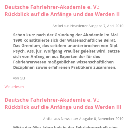
Akademie
Deutsche Fahrlehrer-Akademie e. V.:
e.
Rückblick auf die Anfänge und das Werden II
V.:
Ein
Rückblick
Artikel aus Newsletter Ausgabe 7, April 2010
auf
Schon kurz nach der Gründung der Akademie im Mai
die
1990 konstituierte sich der Wissenschaftliche Beirat.
Anfänge
und
Das Gremium, das seitdem ununterbrochen von Dipl.-
das
Psych. Ass. jur. Wolfgang Preußer geleitet wird, setzte
Werden
sich von Anfang an aus Experten der für das
Fahrlehrerwesen maßgeblichen wissenschaftlichen
Disziplinen sowie erfahrenen Praktikern zusammen.
von GLH
Deutsche
Weiterlesen …
Fahrlehrer-
Akademie
Deutsche Fahrlehrer-Akademie e. V.:
e.
Rückblick auf die Anfänge und das Werden III
V.:
Rückblick
auf
Artikel aus Newsletter Ausgabe 8, November 2010
die
Mitte der 90er-Jahre hob in der Fahrlehrerschaft eine
Anfänge