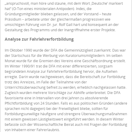
„anspruchsvoll, man höre und staune, mit dem Wort ‚Deutsche’ markiert
hat“ (O-Ton eines ministerialen Antipoden). Indes, die
Gründungsmitglieder blieben gelassen, und der Vorstand – heute
Präsidium – arbeitete unter der gleichermaßen progressiven wie
umsichtigen Führung von Dr. jur. Rolf Gall hart und konsequent an der
Gestaltung des Programms und der Inangriffnahme erster Projekte.
Analyse zur Fahrlehrerfortbildung
Im Oktober 1990 wurde der DFA die Gemeinnützigkeit zuerkannt. Das war
der Startschuss für die Werbung von Kuratoriumsmitgliedern. Im selben
Monat wurde für die Gremien des Vereins eine Geschäftsordnung erstellt.
Im Winter 1990/91 trat die DFA mit einer differenzierten, sorgsam
begründeten Analyse zur Fahrlehrerfortbildung hervor, die Aufsehen
erregte. Darin wurde nachgewiesen, dass die Bereitschaft zur Fortbildung
trotz des Anreizes, im Falle der Teilnahme von der
Unterrichtsüberwachung befreit zu werden, erheblich nachgelassen hatte.
Zugleich wurden mehrere Vorschläge zur Abhilfe unterbreitet. Die DFA
favorisierte eine in Intervallen von drei Jahren zu absolvierende
Pflichtfortbildung von 24 Stunden. Falls es aus politischen Gründen (andere
sprachen nicht dagegen) bei der Freiwilligkeit bliebe, sollten für
Fortbildungsunwillige häufigere und strengere Überwachungsmaßnahmen
mit einem gewissen Lästigkeitswert eingeführt werden. In diesem Winter
befasste sich der Wissenschaftliche Beirat auch mit Fragen der Fortbildung
von Inhabern einer Fahrerlaubnis.