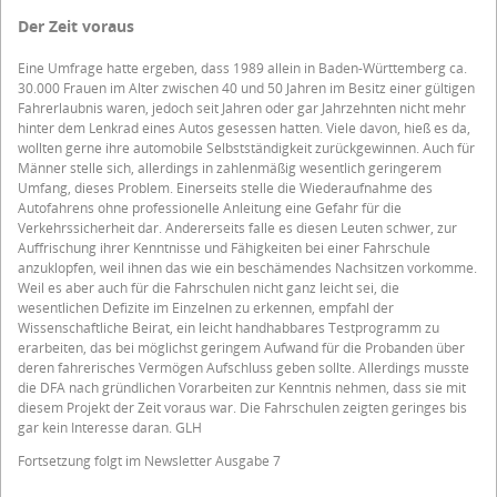
Der Zeit voraus
Eine Umfrage hatte ergeben, dass 1989 allein in Baden-Württemberg ca.
30.000 Frauen im Alter zwischen 40 und 50 Jahren im Besitz einer gültigen
Fahrerlaubnis waren, jedoch seit Jahren oder gar Jahrzehnten nicht mehr
hinter dem Lenkrad eines Autos gesessen hatten. Viele davon, hieß es da,
wollten gerne ihre automobile Selbstständigkeit zurückgewinnen. Auch für
Männer stelle sich, allerdings in zahlenmäßig wesentlich geringerem
Umfang, dieses Problem. Einerseits stelle die Wiederaufnahme des
Autofahrens ohne professionelle Anleitung eine Gefahr für die
Verkehrssicherheit dar. Andererseits falle es diesen Leuten schwer, zur
Auffrischung ihrer Kenntnisse und Fähigkeiten bei einer Fahrschule
anzuklopfen, weil ihnen das wie ein beschämendes Nachsitzen vorkomme.
Weil es aber auch für die Fahrschulen nicht ganz leicht sei, die
wesentlichen Defizite im Einzelnen zu erkennen, empfahl der
Wissenschaftliche Beirat, ein leicht handhabbares Testprogramm zu
erarbeiten, das bei möglichst geringem Aufwand für die Probanden über
deren fahrerisches Vermögen Aufschluss geben sollte. Allerdings musste
die DFA nach gründlichen Vorarbeiten zur Kenntnis nehmen, dass sie mit
diesem Projekt der Zeit voraus war. Die Fahrschulen zeigten geringes bis
gar kein Interesse daran. GLH
Fortsetzung folgt im Newsletter Ausgabe 7
_____