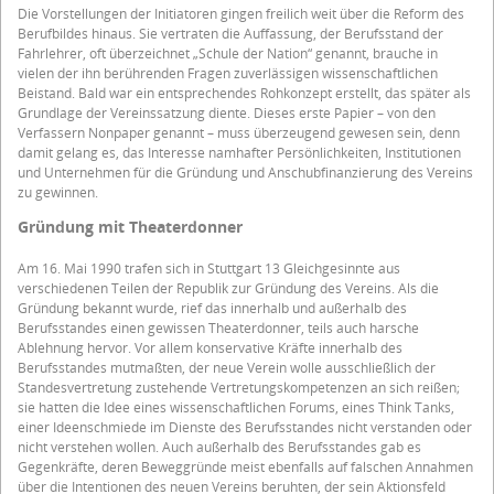
Die Vorstellungen der Initiatoren gingen freilich weit über die Reform des
Berufbildes hinaus. Sie vertraten die Auffassung, der Berufsstand der
Fahrlehrer, oft überzeichnet „Schule der Nation“ genannt, brauche in
vielen der ihn berührenden Fragen zuverlässigen wissenschaftlichen
Beistand. Bald war ein entsprechendes Rohkonzept erstellt, das später als
Grundlage der Vereinssatzung diente. Dieses erste Papier – von den
Verfassern Nonpaper genannt – muss überzeugend gewesen sein, denn
damit gelang es, das Interesse namhafter Persönlichkeiten, Institutionen
und Unternehmen für die Gründung und Anschubfinanzierung des Vereins
zu gewinnen.
Gründung mit Theaterdonner
Am 16. Mai 1990 trafen sich in Stuttgart 13 Gleichgesinnte aus
verschiedenen Teilen der Republik zur Gründung des Vereins. Als die
Gründung bekannt wurde, rief das innerhalb und außerhalb des
Berufsstandes einen gewissen Theaterdonner, teils auch harsche
Ablehnung hervor. Vor allem konservative Kräfte innerhalb des
Berufsstandes mutmaßten, der neue Verein wolle ausschließlich der
Standesvertretung zustehende Vertretungskompetenzen an sich reißen;
sie hatten die Idee eines wissenschaftlichen Forums, eines Think Tanks,
einer Ideenschmiede im Dienste des Berufsstandes nicht verstanden oder
nicht verstehen wollen. Auch außerhalb des Berufsstandes gab es
Gegenkräfte, deren Beweggründe meist ebenfalls auf falschen Annahmen
über die Intentionen des neuen Vereins beruhten, der sein Aktionsfeld