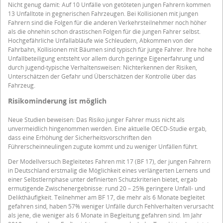
Nicht genug damit: Auf 10 Unfälle von getöteten jungen Fahrern kommen
13 Unfalltote in gegnerischen Fahrzeugen. Bei Kollisionen mit jungen
Fahrern sind die Folgen für die anderen Verkehrsteilnehmer noch höher
als die ohnehin schon drastischen Folgen für die jungen Fahrer selbst.
Hochgefährliche Unfallabläufe wie Schleudern, Abkommen von der
Fahrbahn, Kollisionen mit Bäumen sind typisch für junge Fahrer. Ihre hohe
Unfallbeteiligung entsteht vor allem durch geringe Eigenerfahrung und
durch jugend-typische Verhaltensweisen: Nichterkennen der Risiken,
Unterschätzen der Gefahr und Überschätzen der Kontrolle über das
Fahrzeug.
Risikominderung ist möglich
Neue Studien beweisen: Das Risiko junger Fahrer muss nicht als
unvermeidlich hingenommen werden. Eine aktuelle OECD-Studie ergab,
dass eine Erhöhung der Sicherheitsvorschriften den
Führerscheinneulingen zugute kommt und zu weniger Unfällen führt.
Der Modellversuch Begleitetes Fahren mit 17 (BF 17), der jungen Fahrern
in Deutschland erstmalig die Möglichkeit eines verlängerten Lernens und
einer Selbstlernphase unter definierten Schutzkriterien bietet, ergab
ermutigende Zwischenergebnisse: rund 20 – 25% geringere Unfall- und
Delikthäufigkeit. Teilnehmer am BF 17, die mehr als 6 Monate begleitet
gefahren sind, haben 57% weniger Unfälle durch Fehlverhalten verursacht
als jene, die weniger als 6 Monate in Begleitung gefahren sind. Im Jahr