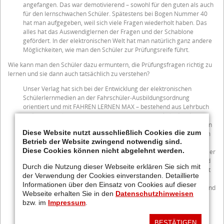
angefangen. Das war demotivierend – sowohl für den guten als auch
für den lernschwachen Schüler. Spätestens bei Bogen Nummer 40
hat man aufgegeben, weil sich viele Fragen wiederholt haben. Das
alles hat das Auswendiglernen der Fragen und der Schablone
gefördert. In der elektronischen Welt hat man natürlich ganz andere
Möglichkeiten, wie man den Schüler zur Prüfungsreife führt.
Wie kann man den Schüler dazu ermuntern, die Prüfungsfragen richtig zu
lernen und sie dann auch tatsächlich zu verstehen?
Unser Verlag hat sich bei der Entwicklung der elektronischen
Schülerlernmedien an der Fahrschüler-Ausbildungsordnung
orientiert und mit FAHREN LERNEN MAX – bestehend aus Lehrbuch
und einem Online-Zugang – ein Lernsystem entwickelt, das den
Schüler vom Leichten zum Schweren führt. Wir haben alle amtlichen
Diese Website nutzt ausschließlich Cookies die zum
Prüfungsfragen nach leicht, mittelschwer und schwer eingeteilt. Am
Betrieb der Website zwingend notwendig sind.
Anfang des Trainings übt der Schüler zunächst mit den leichten
Diese Cookies können nicht abgelehnt werden.
Fragen, womit er schnell Erfolgserlebnisse erzielt. Sobald der Schüler
die leichten Fragen beherrscht, werden ihm die mittelschweren und
Durch die Nutzung dieser Webseite erklären Sie sich mit
anschließend die schweren Prüfungsfragen vorgelegt. Jede Stufe ist
der Verwendung der Cookies einverstanden. Detaillierte
zudem in kleine Schritte eingeteilt, um dem Schüler nicht zu große
Informationen über den Einsatz von Cookies auf dieser
„Brocken“ vorzulegen. Wiederholungen der falsch beantworteten und
Webseite erhalten Sie in den
Datenschutzhinweisen
markierten Fragen helfen, das Wissen zu vertiefen. Daraus ergibt
bzw. im
Impressum
.
sich für jeden Schüler ein individuelles Lernprogramm. Diese
Methode bezeichnen wir als „Geführten Lernweg”.
BESTÄTIGEN