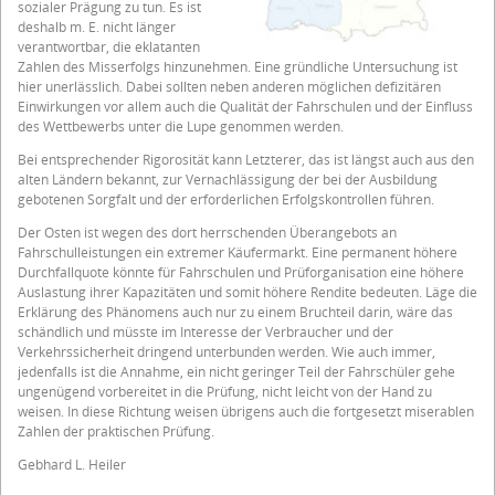
sozialer Prägung zu tun. Es ist
deshalb m. E. nicht länger
verantwortbar, die eklatanten
Zahlen des Misserfolgs hinzunehmen. Eine gründliche Untersuchung ist
hier unerlässlich. Dabei sollten neben anderen möglichen defizitären
Einwirkungen vor allem auch die Qualität der Fahrschulen und der Einfluss
des Wettbewerbs unter die Lupe genommen werden.
Bei entsprechender Rigorosität kann Letzterer, das ist längst auch aus den
alten Ländern bekannt, zur Vernachlässigung der bei der Ausbildung
gebotenen Sorgfalt und der erforderlichen Erfolgskontrollen führen.
Der Osten ist wegen des dort herrschenden Überangebots an
Fahrschulleistungen ein extremer Käufermarkt. Eine permanent höhere
Durchfallquote könnte für Fahrschulen und Prüforganisation eine höhere
Auslastung ihrer Kapazitäten und somit höhere Rendite bedeuten. Läge die
Erklärung des Phänomens auch nur zu einem Bruchteil darin, wäre das
schändlich und müsste im Interesse der Verbraucher und der
Verkehrssicherheit dringend unterbunden werden. Wie auch immer,
jedenfalls ist die Annahme, ein nicht geringer Teil der Fahrschüler gehe
ungenügend vorbereitet in die Prüfung, nicht leicht von der Hand zu
weisen. In diese Richtung weisen übrigens auch die fortgesetzt miserablen
Zahlen der praktischen Prüfung.
Gebhard L. Heiler