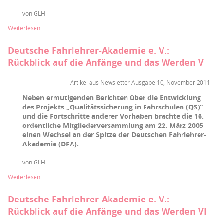
von GLH
Deutsche
Weiterlesen …
Fahrlehrer-
Akademie
Deutsche Fahrlehrer-Akademie e. V.:
e.
Rückblick auf die Anfänge und das Werden V
V.:
Rückblick
auf
Artikel aus Newsletter Ausgabe 10, November 2011
die
Neben ermutigenden Berichten über die Entwicklung
Anfänge
des Projekts „Qualitätssicherung in Fahrschulen (QS)“
und
das
und die Fortschritte anderer Vorhaben brachte die 16.
Werden
ordentliche Mitgliederversammlung am 22. März 2005
IV
einen Wechsel an der Spitze der Deutschen Fahrlehrer-
Akademie (DFA).
von GLH
Deutsche
Weiterlesen …
Fahrlehrer-
Akademie
Deutsche Fahrlehrer-Akademie e. V.:
e.
Rückblick auf die Anfänge und das Werden VI
V.: