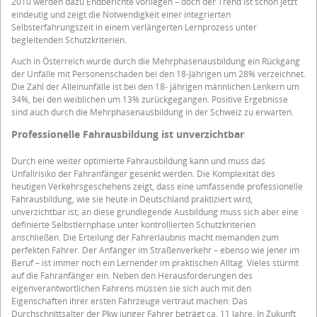
2010 werden dazu Endberichte vorliegen – doch der Trend ist schon jetzt
eindeutig und zeigt die Notwendigkeit einer integrierten
Selbsterfahrungszeit in einem verlängerten Lernprozess unter
begleitenden Schutzkriterien.
Auch in Österreich wurde durch die Mehrphasenausbildung ein Rückgang
der Unfälle mit Personenschaden bei den 18-Jährigen um 28% verzeichnet.
Die Zahl der Alleinunfälle ist bei den 18- jährigen männlichen Lenkern um
34%, bei den weiblichen um 13% zurückgegangen. Positive Ergebnisse
sind auch durch die Mehrphasenausbildung in der Schweiz zu erwarten.
Professionelle Fahrausbildung ist unverzichtbar
Durch eine weiter optimierte Fahrausbildung kann und muss das
Unfallrisiko der Fahranfänger gesenkt werden. Die Komplexität des
heutigen Verkehrsgeschehens zeigt, dass eine umfassende professionelle
Fahrausbildung, wie sie heute in Deutschland praktiziert wird,
unverzichtbar ist; an diese grundlegende Ausbildung muss sich aber eine
definierte Selbstlernphase unter kontrollierten Schutzkriterien
anschließen. Die Erteilung der Fahrerlaubnis macht niemanden zum
perfekten Fahrer. Der Anfänger im Straßenverkehr – ebenso wie jener im
Beruf – ist immer noch ein Lernender im praktischen Alltag. Vieles stürmt
auf die Fahranfänger ein. Neben den Herausforderungen des
eigenverantwortlichen Fahrens müssen sie sich auch mit den
Eigenschaften ihrer ersten Fahrzeuge vertraut machen: Das
Durchschnittsalter der Pkw junger Fahrer beträgt ca. 11 Jahre. In Zukunft