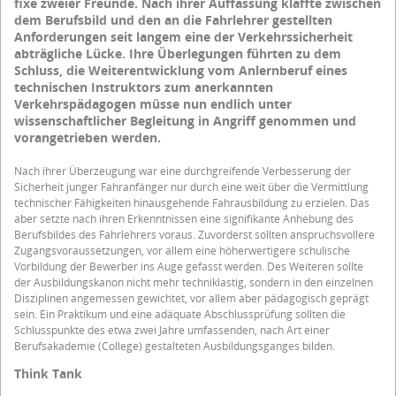
fixe zweier Freunde. Nach ihrer Auffassung klaffte zwischen
dem Berufsbild und den an die Fahrlehrer gestellten
Anforderungen seit langem eine der Verkehrssicherheit
abträgliche Lücke. Ihre Überlegungen führten zu dem
Schluss, die Weiterentwicklung vom Anlernberuf eines
technischen Instruktors zum anerkannten
Verkehrspädagogen müsse nun endlich unter
wissenschaftlicher Begleitung in Angriff genommen und
vorangetrieben werden.
Nach ihrer Überzeugung war eine durchgreifende Verbesserung der
Sicherheit junger Fahranfänger nur durch eine weit über die Vermittlung
technischer Fähigkeiten hinausgehende Fahrausbildung zu erzielen. Das
aber setzte nach ihren Erkenntnissen eine signifikante Anhebung des
Berufsbildes des Fahrlehrers voraus. Zuvorderst sollten anspruchsvollere
Zugangsvoraussetzungen, vor allem eine höherwertigere schulische
Vorbildung der Bewerber ins Auge gefasst werden. Des Weiteren sollte
der Ausbildungskanon nicht mehr techniklastig, sondern in den einzelnen
Disziplinen angemessen gewichtet, vor allem aber pädagogisch geprägt
sein. Ein Praktikum und eine adäquate Abschlussprüfung sollten die
Schlusspunkte des etwa zwei Jahre umfassenden, nach Art einer
Berufsakademie (College) gestalteten Ausbildungsganges bilden.
Think Tank