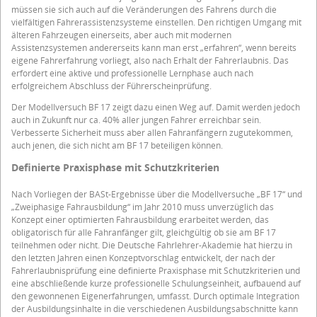
müssen sie sich auch auf die Veränderungen des Fahrens durch die
vielfältigen Fahrerassistenzsysteme einstellen. Den richtigen Umgang mit
älteren Fahrzeugen einerseits, aber auch mit modernen
Assistenzsystemen andererseits kann man erst „erfahren“, wenn bereits
eigene Fahrerfahrung vorliegt, also nach Erhalt der Fahrerlaubnis. Das
erfordert eine aktive und professionelle Lernphase auch nach
erfolgreichem Abschluss der Führerscheinprüfung.
Der Modellversuch BF 17 zeigt dazu einen Weg auf. Damit werden jedoch
auch in Zukunft nur ca. 40% aller jungen Fahrer erreichbar sein.
Verbesserte Sicherheit muss aber allen Fahranfängern zugutekommen,
auch jenen, die sich nicht am BF 17 beteiligen können.
Definierte Praxisphase mit Schutzkriterien
Nach Vorliegen der BASt-Ergebnisse über die Modellversuche „BF 17“ und
„Zweiphasige Fahrausbildung“ im Jahr 2010 muss unverzüglich das
Konzept einer optimierten Fahrausbildung erarbeitet werden, das
obligatorisch für alle Fahranfänger gilt, gleichgültig ob sie am BF 17
teilnehmen oder nicht. Die Deutsche Fahrlehrer-Akademie hat hierzu in
den letzten Jahren einen Konzeptvorschlag entwickelt, der nach der
Fahrerlaubnisprüfung eine definierte Praxisphase mit Schutzkriterien und
eine abschließende kurze professionelle Schulungseinheit, aufbauend auf
den gewonnenen Eigenerfahrungen, umfasst. Durch optimale Integration
der Ausbildungsinhalte in die verschiedenen Ausbildungsabschnitte kann