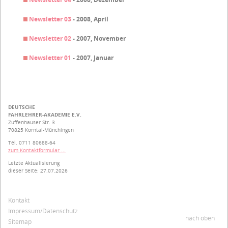
Newsletter 03
- 2008, April
Newsletter 02
- 2007, November
Newsletter 01
- 2007, Januar
DEUTSCHE
FAHRLEHRER-AKADEMIE E.V.
Zuffenhauser Str. 3
70825 Korntal-Münchingen
Tel. 0711 80688-64
zum Kontaktformular ...
Letzte Aktualisierung
dieser Seite: 27.07.2026
Navigation
Kontakt
überspringen
Impressum/Datenschutz
nach oben
Sitemap