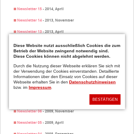
Newsletter 15
- 2014, April
Newsletter 14
- 2013, November
Newsletter 13
- 2013, April
Newsletter 12
- 2012, November
Diese Website nutzt ausschließlich Cookies die zum
Betrieb der Website zwingend notwendig sind.
Newsletter 11
- 2012, April
Diese Cookies können nicht abgelehnt werden.
Newsletter 10
- 2011, November
Durch die Nutzung dieser Webseite erklären Sie sich mit
der Verwendung der Cookies einverstanden. Detaillierte
Informationen über den Einsatz von Cookies auf dieser
Newsletter 09
- 2011, April
Webseite erhalten Sie in den
Datenschutzhinweisen
bzw. im
Impressum
.
Newsletter 08
- 2010, November
BESTÄTIGEN
Newsletter 07
- 2010, April
Newsletter 06
- 2009, November
Newsletter 05
- 2009, April
Newsletter 04
- 2008, Dezember